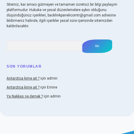
Sitemiz, kar amacı gütmeyen ve tamamen ücretsiz bir bilgi paylaşım
platformudur. Hukuka ve yasal düzenlemelere aykırı olduğunu
düşündüğünüz içerikleri,
backlinkpanelicomtr@gmail.com
adresine
bildirmeniz halinde, ilgili içerikler yasal süre içerisinde sitemizden
kaldırılacaktır.
Arama
SON YORUMLAR
Antarctica kime ait ?
için
admin
Antarctica kime ait ?
için
Emine
Ya Nakkaş ne demek ?
için
admin