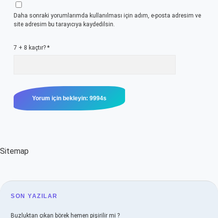
Daha sonraki yorumlarımda kullanılması için adım, e-posta adresim ve
site adresim bu tarayıcıya kaydedilsin.
7 + 8 kaçtır?
*
Sitemap
SIDEBAR
SON YAZILAR
Buzluktan çıkan börek hemen pişirilir mi ?