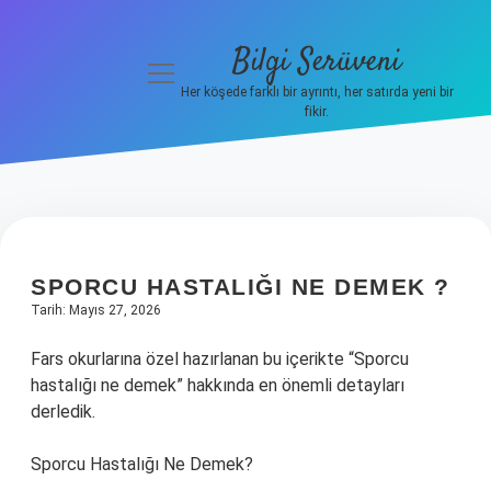
Bilgi Serüveni
menüyü
aç
Her köşede farklı bir ayrıntı, her satırda yeni bir
fikir.
Anasayfa
Gizlilik
Politikası
Yasal Uyarı
SPORCU HASTALIĞI NE DEMEK ?
Tarih: Mayıs 27, 2026
Hakkımızda
Fars okurlarına özel hazırlanan bu içerikte “Sporcu
hastalığı ne demek” hakkında en önemli detayları
derledik.
Sporcu Hastalığı Ne Demek?