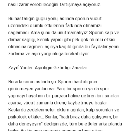
nasıl zarar verebileceğini tartışmaya açıyoruz.
Bu hastalığın güçlü yönü, aslında sporun vücut
üzerindeki olumlu etkilerinin farkında olmamızı
sağlaması. Ama şunu da unutmamalıyız: Sporun kalp ve
damar sağlığı, kemik yapısı gibi pek çok olumlu etkisi
olmasına rağmen, aşırıya kaçıldığında bu faydalar yerini
zorlama ve aşırı yorgunluğa bırakabiliyor.
Zayıf Yönler: Aşırılığın Getirdiği Zararlar
Burada sorun aslında şu: Sporcu hastalığının
görünmeyen yanları var. Yani, bir sporcu ya da spor
yapmayı hayatının bir parçası haline getiren biri, sınırları
aşarsa, vücut zamanla direnç kaybetmeye başlar.
Kaslarda zedelenmeler, eklem ağrıları, kalp sorunları ve
psikolojik etkiler… Bunlar, “hadi biraz daha çalışayım, bir
daha deneyeyim” dediğinizde, tüm bu etkiler arka planda
birikir. Bu tip aşırı egzersiz sonucu ortaya çıkan