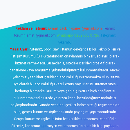
ni giriş adresi
betexper.xyz
Reklam ve İletişim:
E-mail:
backlinkpaneli@gmail.com
Teams:
forumhizmeti@gmail.com
Whatsapp: 0262 606 0 726
Telegram:
@karabul
Yasal Uyarı:
Sitemiz, 5651 Sayılı Kanun gereğince Bilgi Teknolojileri ve
İletişim Kurumu (BTK) tarafından onaylanmış bir Yer Sağlayıcı olarak
hizmet vermektedir. Bu nedenle, sitedeki içerikleri proaktif olarak
denetleme veya araştırma yükümlülüğümüz bulunmamaktadır. Ancak,
üyelerimiz yazdıkları içeriklerin sorumluluğunu taşımakta olup, siteye
üye olarak bu sorumluluğu kabul etmiş sayılırlar. Bu internet sitesi,
herhangi bir marka, kurum veya şahıs şirketi ile hiçbir bağlantısı
bulunmamaktadır. Sitede yalnızca kendi hazırladığımız makaleler
paylaşılmaktadır. Burada yer alan içerikler haber niteliği taşımamakta
olup, gerçek kurum ve kişiler hakkında paylaşım yapılmamaktadır.
Gerçek kurum ve kişiler ile isim benzerlikleri tamamen tesadüfidir.
Sitemiz, kar amacı gütmeyen ve tamamen ücretsiz bir bilgi paylaşım