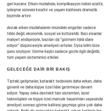
geri kazanır. Erken müdahale, komplikasyon riskini azaltır,
iyileşme süresini kısaltır ve yaşam kalitesini dramatik
biçimde artırır.
Ancak erken müdahalenin önündeki engeller sadece
tıbbi değil; ekonomik, sosyal ve kültüreldir. Bazı insanlar
maliyet endişesiyle, bazıları da “görmem hâlâ idare
ediyor” düşüncesiyle ameliyatı erteler. Oysa bilim bize
şunu söylüyor: Görme kaybı sadece gözle ilgili değildir;
tüm yaşam sistemimizi etkiler.
GELECEĞE DAIR BIR BAKIŞ
Tıptaki gelişmeler, katarakt tedavisini daha erken, daha
güvenli ve daha kişiye özel hâle getirmeye devam
ediyor. Yapay zeka destekli tanı sistemleri, lazer
teknolojileri ve kişiye özel mercek tasarımları sayesinde
ameliyat sonrası görme kalitesi geçmişe göre çok daha
yüksek. Belki de gelecekte katarakt, erken teşhisle hiç