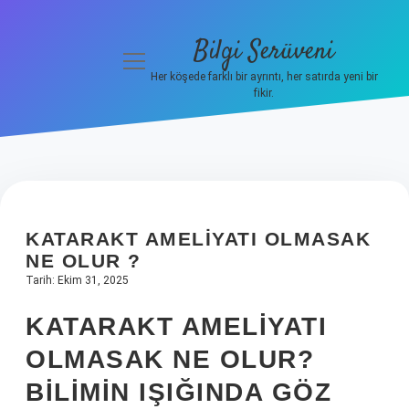
Bilgi Serüveni
menüyü
aç
Her köşede farklı bir ayrıntı, her satırda yeni bir
fikir.
Anasayfa
Gizlilik
Politikası
Yasal Uyarı
KATARAKT AMELIYATI OLMASAK
NE OLUR ?
Hakkımızda
Tarih: Ekim 31, 2025
KATARAKT AMELIYATI
OLMASAK NE OLUR?
BILIMIN IŞIĞINDA GÖZ