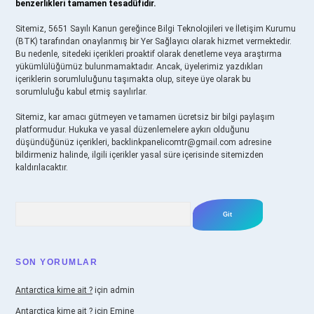
benzerlikleri tamamen tesadüfidir.
Sitemiz, 5651 Sayılı Kanun gereğince Bilgi Teknolojileri ve İletişim Kurumu
(BTK) tarafından onaylanmış bir Yer Sağlayıcı olarak hizmet vermektedir.
Bu nedenle, sitedeki içerikleri proaktif olarak denetleme veya araştırma
yükümlülüğümüz bulunmamaktadır. Ancak, üyelerimiz yazdıkları
içeriklerin sorumluluğunu taşımakta olup, siteye üye olarak bu
sorumluluğu kabul etmiş sayılırlar.
Sitemiz, kar amacı gütmeyen ve tamamen ücretsiz bir bilgi paylaşım
platformudur. Hukuka ve yasal düzenlemelere aykırı olduğunu
düşündüğünüz içerikleri,
backlinkpanelicomtr@gmail.com
adresine
bildirmeniz halinde, ilgili içerikler yasal süre içerisinde sitemizden
kaldırılacaktır.
Arama
SON YORUMLAR
Antarctica kime ait ?
için
admin
Antarctica kime ait ?
için
Emine