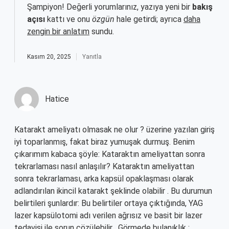
Şampiyon! Değerli yorumlarınız, yazıya yeni bir
bakış
açısı
kattı ve onu
özgün
hale getirdi; ayrıca
daha
zengin bir anlatım
sundu.
Kasım 20, 2025
Yanıtla
Hatice
Katarakt ameliyatı olmasak ne olur ? üzerine yazılan giriş
iyi toparlanmış, fakat biraz yumuşak durmuş. Benim
çıkarımım kabaca şöyle: Kataraktın ameliyattan sonra
tekrarlaması nasıl anlaşılır? Kataraktın ameliyattan
sonra tekrarlaması, arka kapsül opaklaşması olarak
adlandırılan ikincil katarakt şeklinde olabilir . Bu durumun
belirtileri şunlardır: Bu belirtiler ortaya çıktığında, YAG
lazer kapsülotomi adı verilen ağrısız ve basit bir lazer
tedavisi ile sorun çözülebilir . Görmede bulanıklık :