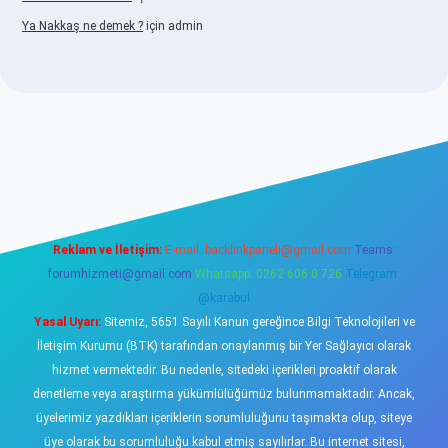
Ya Nakkaş ne demek ?
için
admin
.xyz
Reklam ve İletişim:
E-mail:
backlinkpaneli@gmail.com
Teams:
forumhizmeti@gmail.com
Whatsapp: 0262 606 0 726
Telegram:
@karabul
Yasal Uyarı:
Sitemiz, 5651 Sayılı Kanun gereğince Bilgi Teknolojileri ve
İletişim Kurumu (BTK) tarafından onaylanmış bir Yer Sağlayıcı olarak
hizmet vermektedir. Bu nedenle, sitedeki içerikleri proaktif olarak
denetleme veya araştırma yükümlülüğümüz bulunmamaktadır. Ancak,
üyelerimiz yazdıkları içeriklerin sorumluluğunu taşımakta olup, siteye
üye olarak bu sorumluluğu kabul etmiş sayılırlar. Bu internet sitesi,