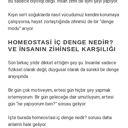
Bu sadece biyoloji değil. İnsan zihni de aynı şeyi yapıyor.
Kışın sert soğuklarda nasıl vücudumuz kendini korumaya
çalışıyorsa, hayat zorlaştığında zihnimiz de bir “denge
modu” arıyor.
HOMEOSTASI IÇ DENGE NEDIR?
VE INSANIN ZIHINSEL KARŞILIĞI
Son birkaç yıldır dikkat ettiğim şey şu: İnsanlar sadece
fiziksel olarak değil, duygusal olarak da sürekli bir denge
arayışında.
Bir gün çok motiveyim, ertesi gün hiçbir şey yapmak
istemiyorum. Bir gün geleceğe dair umutluyum, ertesi
gün “ne yapıyorum ben?” sorusu geliyor.
İşte burada homeostasi iç denge nedir? sorusu daha
anlamlı hale geliyor.