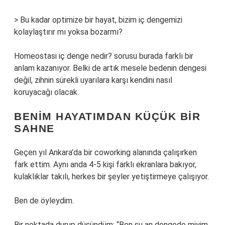
> Bu kadar optimize bir hayat, bizim iç dengemizi
kolaylaştırır mı yoksa bozarmı?
Homeostasi iç denge nedir? sorusu burada farklı bir
anlam kazanıyor. Belki de artık mesele bedenin dengesi
değil, zihnin sürekli uyarılara karşı kendini nasıl
koruyacağı olacak.
BENIM HAYATIMDAN KÜÇÜK BIR
SAHNE
Geçen yıl Ankara’da bir coworking alanında çalışırken
fark ettim. Aynı anda 4-5 kişi farklı ekranlara bakıyor,
kulaklıklar takılı, herkes bir şeyler yetiştirmeye çalışıyor.
Ben de öyleydim.
Bir noktada durup düşündüm: “Ben şu an dengede miyim,