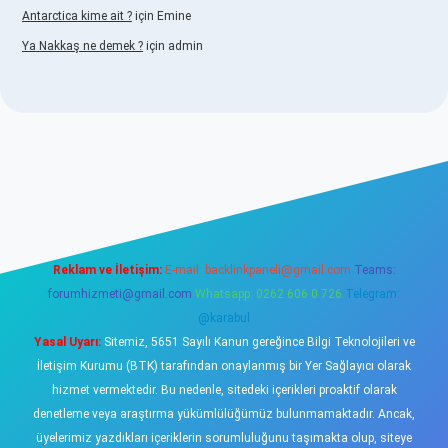
Antarctica kime ait ?
için
Emine
Ya Nakkaş ne demek ?
için
admin
lexbet yeni giriş adresi
betexper.xyz
Reklam ve İletişim:
E-mail:
backlinkpaneli@gmail.com
Teams:
forumhizmeti@gmail.com
Whatsapp: 0262 606 0 726
Telegram:
@karabul
Yasal Uyarı:
Sitemiz, 5651 Sayılı Kanun gereğince Bilgi Teknolojileri ve
İletişim Kurumu (BTK) tarafından onaylanmış bir Yer Sağlayıcı olarak
hizmet vermektedir. Bu nedenle, sitedeki içerikleri proaktif olarak
denetleme veya araştırma yükümlülüğümüz bulunmamaktadır. Ancak,
üyelerimiz yazdıkları içeriklerin sorumluluğunu taşımakta olup, siteye