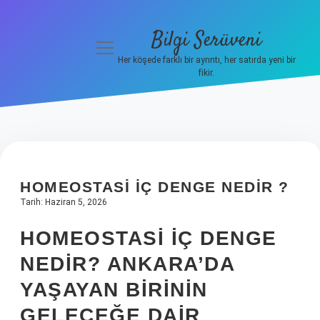
Bilgi Serüveni
menüyü
aç
Her köşede farklı bir ayrıntı, her satırda yeni bir
fikir.
Anasayfa
Gizlilik
Politikası
Yasal Uyarı
HOMEOSTASI IÇ DENGE NEDIR ?
Tarih: Haziran 5, 2026
Hakkımızda
HOMEOSTASI IÇ DENGE
NEDIR? ANKARA’DA
YAŞAYAN BIRININ
GELECEĞE DAIR