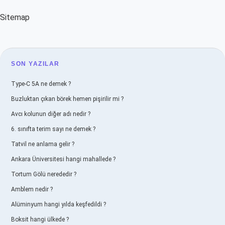
Sitemap
SIDEBAR
SON YAZILAR
Type-C 5A ne demek ?
Buzluktan çıkan börek hemen pişirilir mi ?
Avcı kolunun diğer adı nedir ?
6. sınıfta terim sayı ne demek ?
Tatvil ne anlama gelir ?
Ankara Üniversitesi hangi mahallede ?
Tortum Gölü nerededir ?
Amblem nedir ?
Alüminyum hangi yılda keşfedildi ?
Boksit hangi ülkede ?