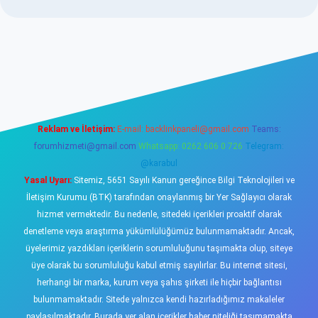
ş adresi
betexper.xyz
Reklam ve İletişim:
E-mail:
backlinkpaneli@gmail.com
Teams:
forumhizmeti@gmail.com
Whatsapp: 0262 606 0 726
Telegram:
@karabul
Yasal Uyarı:
Sitemiz, 5651 Sayılı Kanun gereğince Bilgi Teknolojileri ve
İletişim Kurumu (BTK) tarafından onaylanmış bir Yer Sağlayıcı olarak
hizmet vermektedir. Bu nedenle, sitedeki içerikleri proaktif olarak
denetleme veya araştırma yükümlülüğümüz bulunmamaktadır. Ancak,
üyelerimiz yazdıkları içeriklerin sorumluluğunu taşımakta olup, siteye
üye olarak bu sorumluluğu kabul etmiş sayılırlar. Bu internet sitesi,
herhangi bir marka, kurum veya şahıs şirketi ile hiçbir bağlantısı
bulunmamaktadır. Sitede yalnızca kendi hazırladığımız makaleler
paylaşılmaktadır. Burada yer alan içerikler haber niteliği taşımamakta