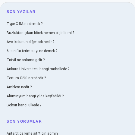
SIDEBAR
SON YAZILAR
Type-C 5A ne demek ?
Buzluktan çıkan börek hemen pişirilir mi ?
Avcı kolunun diğer adı nedir ?
6. sınıfta terim sayı ne demek ?
Tatvil ne anlama gelir ?
Ankara Üniversitesi hangi mahallede ?
Tortum Gölü nerededir ?
Amblem nedir ?
Alüminyum hangi yılda keşfedildi ?
Boksit hangi ülkede ?
SON YORUMLAR
Antarctica kime ait ?
için
admin