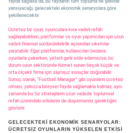
fayda sağlasa da, bu faydanın tüm topluma ne şekilde
yansıyacağı, gelecekteki ekonomik senaryolara göre
şekillenecektir.
Ücretsiz bir oyun, oyunculara kısa vadeli refah
sağlayabilirken, platformlar ve oyun yapımcıları için uzun
vadeli finansal sürdürülebilirlik açısından sıkıntılar
yaratabilir. Eğer platformlar, kullanıcıları bedava
oyunlarla çekerken, yeterli gelir elde edemezse, bu
durum oyun sektöründe hizmet sunan birçok küçük ve
orta ölçekli firma için olumsuz sonuçlar doğurabilir.
Sonuç olarak, “Football Manager” gibi oyunların ücretsiz
olması, yalnızca bireysel fayda sağlamakla kalmaz, aynı
zamanda bu tür stratejilerin uzun vadede toplumsal
refah üzerindeki etkilerini de düşünmemiz gerektiğini
gösterir.
GELECEKTEKI EKONOMIK SENARYOLAR:
ÜCRETSIZ OYUNLARIN YÜKSELEN ETKISI