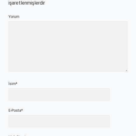
işaretlenmişlerdir
Yorum
İsim*
E-Posta*