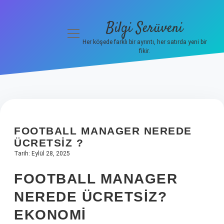
Bilgi Serüveni
menüyü
aç
Her köşede farklı bir ayrıntı, her satırda yeni bir
fikir.
Anasayfa
Gizlilik
Politikası
Yasal Uyarı
FOOTBALL MANAGER NEREDE
ÜCRETSIZ ?
Hakkımızda
Tarih: Eylül 28, 2025
FOOTBALL MANAGER
NEREDE ÜCRETSIZ?
EKONOMI