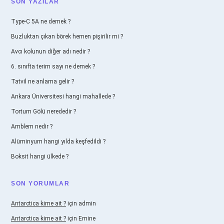
SIDEBAR
SON YAZILAR
Type-C 5A ne demek ?
Buzluktan çıkan börek hemen pişirilir mi ?
Avcı kolunun diğer adı nedir ?
6. sınıfta terim sayı ne demek ?
Tatvil ne anlama gelir ?
Ankara Üniversitesi hangi mahallede ?
Tortum Gölü nerededir ?
Amblem nedir ?
Alüminyum hangi yılda keşfedildi ?
Boksit hangi ülkede ?
SON YORUMLAR
Antarctica kime ait ?
için
admin
Antarctica kime ait ?
için
Emine