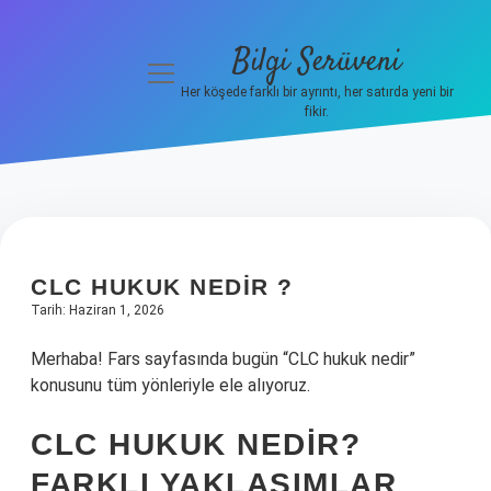
Bilgi Serüveni
menüyü
aç
Her köşede farklı bir ayrıntı, her satırda yeni bir
fikir.
Anasayfa
Gizlilik
Politikası
Yasal Uyarı
CLC HUKUK NEDIR ?
Tarih: Haziran 1, 2026
Hakkımızda
Merhaba! Fars sayfasında bugün “CLC hukuk nedir”
konusunu tüm yönleriyle ele alıyoruz.
CLC HUKUK NEDIR?
FARKLI YAKLAŞIMLAR