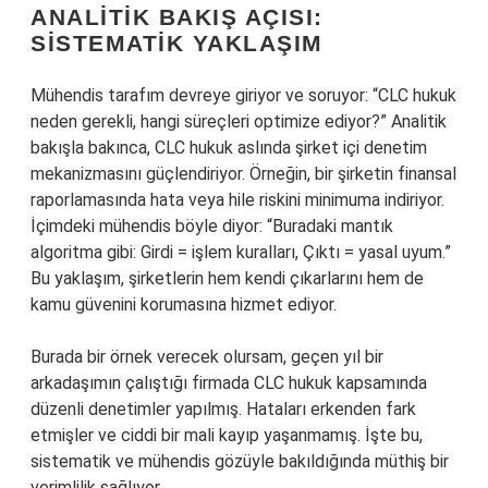
ANALITIK BAKIŞ AÇISI:
SISTEMATIK YAKLAŞIM
Mühendis tarafım devreye giriyor ve soruyor: “CLC hukuk
neden gerekli, hangi süreçleri optimize ediyor?” Analitik
bakışla bakınca, CLC hukuk aslında şirket içi denetim
mekanizmasını güçlendiriyor. Örneğin, bir şirketin finansal
raporlamasında hata veya hile riskini minimuma indiriyor.
İçimdeki mühendis böyle diyor: “Buradaki mantık
algoritma gibi: Girdi = işlem kuralları, Çıktı = yasal uyum.”
Bu yaklaşım, şirketlerin hem kendi çıkarlarını hem de
kamu güvenini korumasına hizmet ediyor.
Burada bir örnek verecek olursam, geçen yıl bir
arkadaşımın çalıştığı firmada CLC hukuk kapsamında
düzenli denetimler yapılmış. Hataları erkenden fark
etmişler ve ciddi bir mali kayıp yaşanmamış. İşte bu,
sistematik ve mühendis gözüyle bakıldığında müthiş bir
verimlilik sağlıyor.