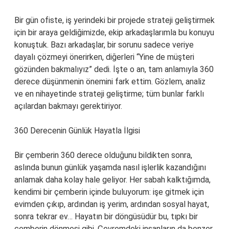
Bir gün ofiste, iş yerindeki bir projede strateji geliştirmek
için bir araya geldiğimizde, ekip arkadaşlarımla bu konuyu
konuştuk. Bazı arkadaşlar, bir sorunu sadece veriye
dayalı çözmeyi önerirken, diğerleri “Yine de müşteri
gözünden bakmalıyız” dedi. İşte o an, tam anlamıyla 360
derece düşünmenin önemini fark ettim. Gözlem, analiz
ve en nihayetinde strateji geliştirme; tüm bunlar farklı
açılardan bakmayı gerektiriyor.
360 Derecenin Günlük Hayatla İlgisi
Bir çemberin 360 derece olduğunu bildikten sonra,
aslında bunun günlük yaşamda nasıl işlerlik kazandığını
anlamak daha kolay hale geliyor. Her sabah kalktığımda,
kendimi bir çemberin içinde buluyorum: işe gitmek için
evimden çıkıp, ardından iş yerim, ardından sosyal hayat,
sonra tekrar ev… Hayatın bir döngüsüdür bu, tıpkı bir
çemberin dönmesi gibi. Çevremdeki insanların da benzer