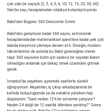
çok olan bir sayıydı (2, 3, 4, 5, 6, 10, 12, 15, 20, 30, 60).
Yani bu sayı, hesaplamaları oldukça kolaylaştırıyordu.
Babil’den Bugüne: 360 Derece’nin Evrimi
Babil’den günümüze kadar 360 sayısı, astronomik
hesaplamalardan matematiksel işaretlere kadar pek çok
alanda karşımıza çıkmaya devam etti. Örneğin, modern
takvimlerimiz de aslında bu Babil geleneğinin izlerini
taşır. 360 sayısının bizim için sadece bir sayıdan ibaret
olmadığını anlamak için birkaç örnek üzerinden gitmek
gerek.
İstanbul’da yaşarken, işyerinde saatlerle sürekli
uğraşıyorum. Akşamları, iş çıkışı arkadaşlarımla bir
kafede buluştuğumda ya da sokakta yürürken hep
düşünürüm: “Saat neden 12’li bir sistemle çalışıyor?
Neden 24 değil de 12 saatlik dilimlere ayrılmış?” Sonra
bir an aklıma gelir, Babil’in 12’ye bölünmüş zaman