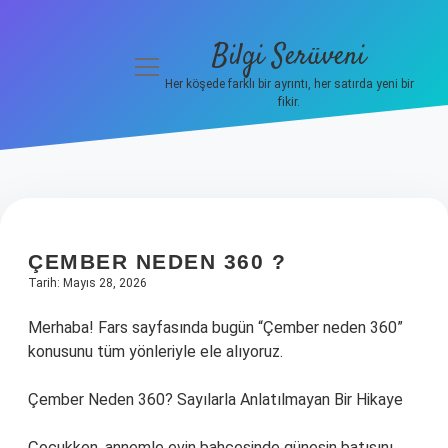
Bilgi Serüveni
menüyü
aç
Her köşede farklı bir ayrıntı, her satırda yeni bir
fikir.
Anasayfa
Gizlilik
Politikası
Yasal Uyarı
ÇEMBER NEDEN 360 ?
Tarih: Mayıs 28, 2026
Hakkımızda
Merhaba! Fars sayfasında bugün “Çember neden 360”
konusunu tüm yönleriyle ele alıyoruz.
Çember Neden 360? Sayılarla Anlatılmayan Bir Hikaye
Çocukken, annemle evin bahçesinde güneşin batışını