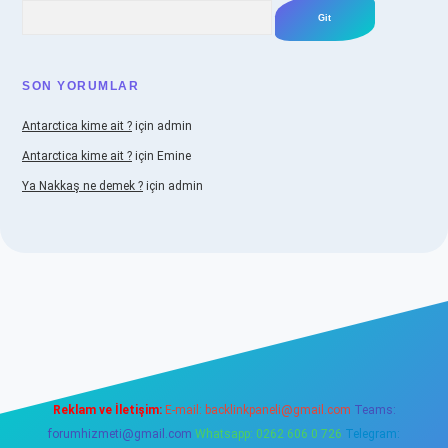
Arama
SON YORUMLAR
Antarctica kime ait ?
için
admin
Antarctica kime ait ?
için
Emine
Ya Nakkaş ne demek ?
için
admin
ni giriş adresi
betexper.xyz
Reklam ve İletişim:
E-mail:
backlinkpaneli@gmail.com
Teams:
forumhizmeti@gmail.com
Whatsapp: 0262 606 0 726
Telegram: