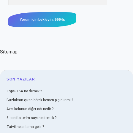
Sitemap
SIDEBAR
SON YAZILAR
Type-C 5A ne demek ?
Buzluktan çıkan börek hemen pişirilir mi ?
Avcı kolunun diğer adı nedir ?
6. sınıfta terim sayı ne demek ?
Tatvil ne anlama gelir ?